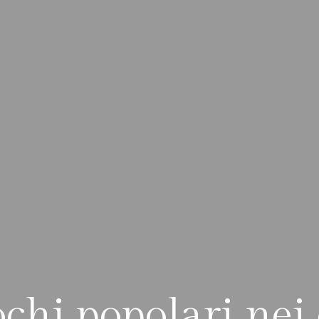
ochi popolari nei