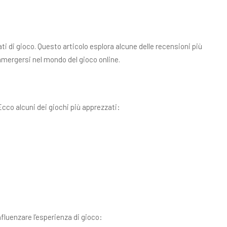
i di gioco. Questo articolo esplora alcune delle recensioni più
immergersi nel mondo del gioco online.
Ecco alcuni dei giochi più apprezzati:
fluenzare l’esperienza di gioco: