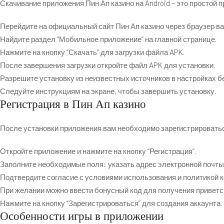
Скачивание приложения Пин Ап казино на Android – это простой 
Перейдите на официальный сайт Пин Ап казино через браузер ва
Найдите раздел “Мобильное приложение” на главной странице.
Нажмите на кнопку “Скачать” для загрузки файла APK.
После завершения загрузки откройте файл APK для установки.
Разрешите установку из неизвестных источников в настройках б
Следуйте инструкциям на экране, чтобы завершить установку.
Регистрация в Пин Ап казино
После установки приложения вам необходимо зарегистрироваться
Откройте приложение и нажмите на кнопку “Регистрация”.
Заполните необходимые поля: указать адрес электронной почты 
Подтвердите согласие с условиями использования и политикой 
При желании можно ввести бонусный код для получения приветс
Нажмите на кнопку “Зарегистрироваться” для создания аккаунта.
Особенности игры в приложении